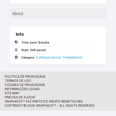
About
Arquiteta e Urbanista formada pela Universidade
Federal do Ceará (UFC). Pós-graduanda em
Info
Building Information Modeling pela Pontifícia
Time zone:
Brasilia
Universidade Católica de Minas Gerais (PUC-MG).
Treinadora de Archicad certificada pela Graphisoft
Style:
Self paced
BR. Arquiteta e paisagista no escritório Faisal
Conheça nossos Treinadores!
Category:
Arquitetos Paisagistas. Consultora técnica na
SalaBIM - Escola de Archicad, lecionando sobre
BIM, softwares Archicad e Twinmotion.
POLÍTICA DE PRIVACIDADE
TERMOS DE USO
COOKIES DE PRIVACIDADE
INFORMAÇÕES LEGAIS
SITE MAP
PRECISA DE AJUDA?
GRAPHISOFT FAZ PARTE DO GRUPO NEMETSCHEK
COPYRIGHT© 2026 GRAPHISOFT - ALL RIGHTS RESERVED